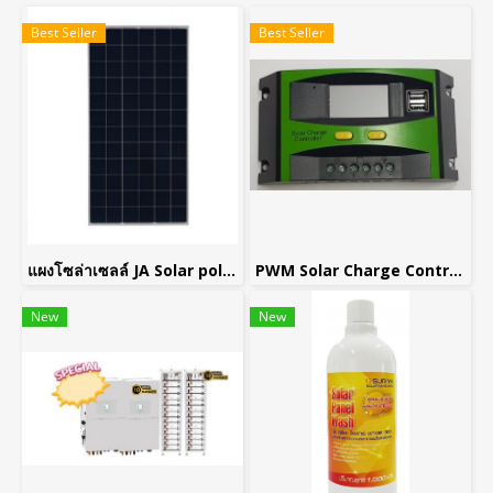
Best Seller
Best Seller
แผงโซล่าเซลล์ JA Solar polycrystalline model JAP7201/SC 330 วัตต์
PWM Solar Charge Controller 30A.
New
New