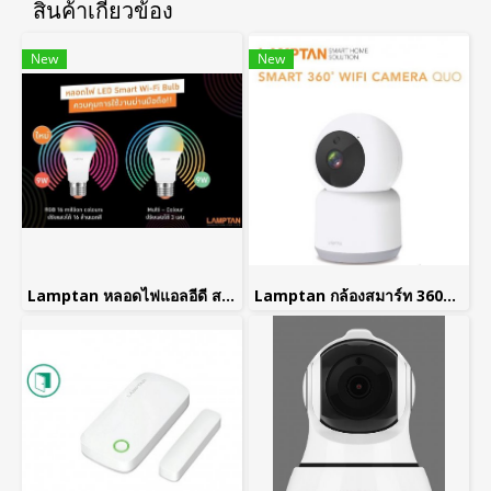
สินค้าเกี่ยวข้อง
New
New
Lamptan หลอดไฟแอลอีดี สมาร์ท ไว-ไฟ บัลบ์ 9 วัตต์ ขั้ว E27 LED SMART Wi-Fi Bulb 9 W E27 รุ่น Multi colour และ RGB colour
Lamptan กล้องสมาร์ท 360องศาวายฟายคาเมรา SMART 360 Wifi Camera กล้องไวไฟ